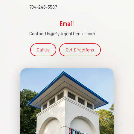
704-246-3507
Email
ContactUs@MyUrgentDental.com
Call Us
Get Directions